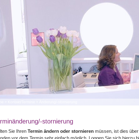
me
>
Kontakt/Termine
>
Änderung/-stornierung
rminänderung/-stornierung
lten Sie Ihren
Termin ändern oder stornieren
müssen, ist dies übe
nden vor dem Termin sehr einfach möglich. Loggen Sie sich hierzu b