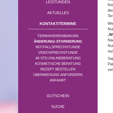
LEISTUNGEN
Ken
de
AKTUELLES
Ter
Wen
KONTAKT/TERMINE
Nut
„
Wi
TERMINVEREINBARUNG
Nac
ÄNDERUNG/-STORNIERUNG
Nut
NOTFALLSPRECHSTUNDE
nun
VIDEOSPRECHSTUNDE
48 STD.ONLINEBERATUNG
Sag
KOSMETISCHE BERATUNG
Pat
REZEPT BESTELLEN
ve
ÜBERWEISUNG ANFORDERN
ANFAHRT
GUTSCHEIN
SUCHE