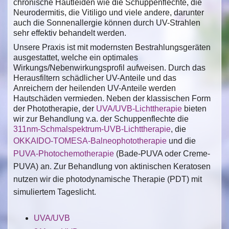
chronische Hautleiden wie die Schuppenflechte, die
Neurodermitis, die Vitiligo und viele andere, darunter
auch die Sonnenallergie können durch UV-Strahlen
sehr effektiv behandelt werden.
Unsere Praxis ist mit modernsten Bestrahlungsgeräten
ausgestattet, welche ein optimales
Wirkungs/Nebenwirkungsprofil aufweisen. Durch das
Herausfiltern schädlicher UV-Anteile und das
Anreichern der heilenden UV-Anteile werden
Hautschäden vermieden. Neben der klassischen Form
der Phototherapie, der
UVA/UVB-Lichttherapie
bieten
wir zur Behandlung v.a. der Schuppenflechte die
311nm-Schmalspektrum-UVB-Lichttherapie
, die
OKKAIDO-TOMESA-Balneophototherapie
und die
PUVA-Photochemotherapie
(Bade-PUVA oder Creme-
PUVA) an. Zur Behandlung von aktinischen Keratosen
nutzen wir die photodynamische Therapie (PDT) mit
simuliertem Tageslicht.
UVA/UVB